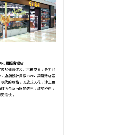
ARE
國際廣場店
新店位於彌敦道及北京道交界，是尖沙
，店舖設計貫徹TWIST銅鑼灣店奢
合現代的風格。開放式天花、沙土色
牆飾面令室內感覺透亮，環境舒適，
情更愉快。