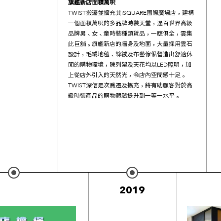
旗艦新店面積萬呎
TWIST搬遷並擴充其iSQUARE國際廣場店，建構
一個面積萬呎的多品牌時裝天堂，過百世界高級
品牌男、女、童時裝種類貨品，一應俱全，雲集
此巨舖。旗艦新店的牆身及地面，大量採用雲石
設計，毛絨地毯、絲絨及布藝傢俬營造出舒適休
閒的購物環境，陳列架及天花均以LED照明，加
上從店外引入的天然光，令店內空間感十足。
TWIST深信是次喬遷及擴充，將有助顧客對於高
級時裝產品的購物體驗提升到一等一水平。
2019