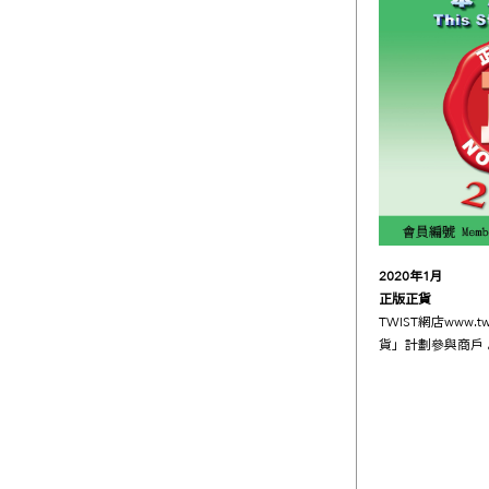
2020
年
1
月
正版正貨
TWIST網店
www.tw
貨」計劃參與商戶