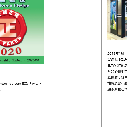
2019
年1
月
尖沙咀
iSQU
此TWIST
咀的心臟地帶
華優雅、糅
地磚及雲石
isteshop.com
成為「正版正
顧客購物心
。